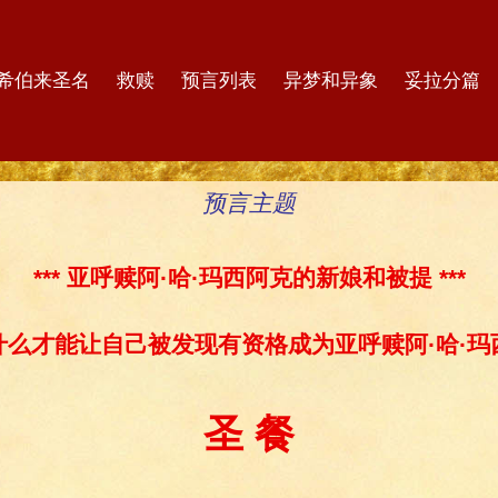
希伯来圣名
救赎
预言列表
异梦和异象
妥拉分篇
预言主题
*** 亚呼赎阿·哈·玛西阿克的新娘和被提 ***
做什么才能让自己被发现有资格成为亚呼赎阿·哈·玛西
圣 餐