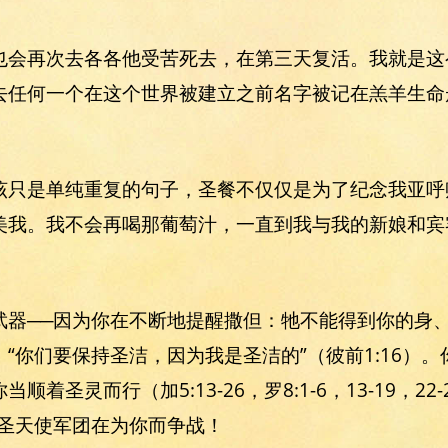
也会再次去各各他受苦死去，在第三天复活。我就是这
任何一个在这个世界被建立之前名字被记在羔羊生命册上
该只是单纯重复的句子，圣餐不仅仅是为了纪念我亚呼
美我。我不会再喝那葡萄汁，一直到我与我的新娘和宾
武器──因为你在不断地提醒撒但：牠不能得到你的身
“你们要保持圣洁，因为我是圣洁的”（彼前1:16）
着圣灵而行（加5:13-26，罗8:1-6，13-19，2
的圣天使军团在为你而争战！