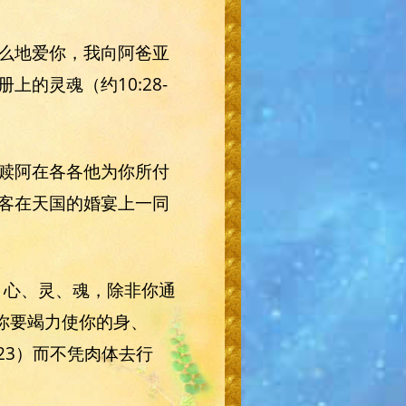
么地爱你，我向阿爸亚
的灵魂（约10:28-
赎阿在各各他为你所付
客在天国的婚宴上一同
、心、灵、魂，除非你通
。你要竭力使你的身、
2-23）而不凭肉体去行