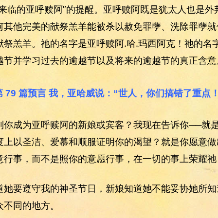
要来临的亚呼赎阿”的提醒。亚呼赎阿既是犹太人也是外
何其他完美的献祭羔羊能被杀以赦免罪孽、洗除罪孽就
献祭羔羊。祂的名字是亚呼赎阿.哈.玛西阿克！祂的名
越节并学习过去的逾越节以及将来的逾越节的真正含意
第 79 篇预言 我，亚哈威说：“世人，你们搞错了重点！
别你成为亚呼赎阿的新娘或宾客？我现在告诉你──就
度上以圣洁、爱慕和顺服证明你的渴望？就是你愿意做
意行事，而不是照你的意愿行事，在一切的事上荣耀祂
道她要遵守我的神圣节日，新娘知道她不能妥协她所知
众不同的地方。