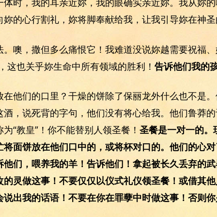
一体时，我的耳亲近妳，我的眼确实亲近妳。我从妳的
向妳的心行割礼，妳将脚奉献给我，让我引导妳在神圣
法。噢，撒但多么痛恨它！我难道没说妳越需要祝福、
免，这也关乎妳生命中所有领域的胜利！
告诉他们我的
放在他们的口里？干燥的饼除了保丽龙外什么也不是。
这酒，说死背的字句，他们没有将心给我。他们鲁莽的
为“教皇”！你不能替别人领圣餐！
圣餐是一对一的。
忙将面饼放在他们口中的，或将杯对口的。他们的心对
诉他们，喂养我的羊！告诉他们！拿起被长久丢弃的武
改的灵做这事！不要仅仅以仪式礼仪领圣餐！或借其他
会说出我的话语！不要在你在罪孽中时做这事！否则你