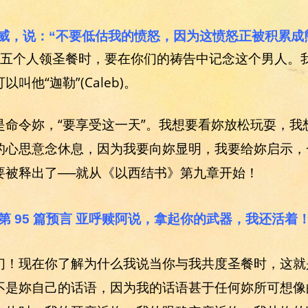
亚哈威，说：“不要低估我的愤怒，因为这愤怒正被积累
们五个人领圣餐时，要在你们的祷告中记念这个男人。
他“迦勒”(Caleb)。
是命令妳，“要享受这一天”。我想要看妳放松玩耍，我
的心思意念休息，因为我要向妳显明，我要给妳启示，
要被释出了──就从《以西结书》第九章开始！
第 95 篇预言 亚呼赎阿说，拿起你的武器，我还活着
们！现在你了解为什么我说当你与我共度圣餐时，这就
不是妳自己的话语，因为我的话语甚于任何妳所可想像