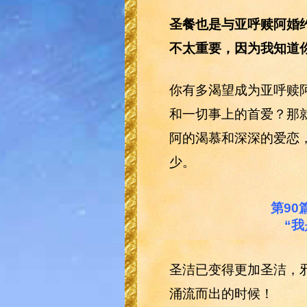
圣餐也是与亚呼赎阿婚
不太重要，因为我知道
你有多渴望成为亚呼赎
和一切事上的首爱？那
阿的渴慕和深深的爱恋
少。
第90
“
圣洁已变得更加圣洁，
涌流而出的时候！