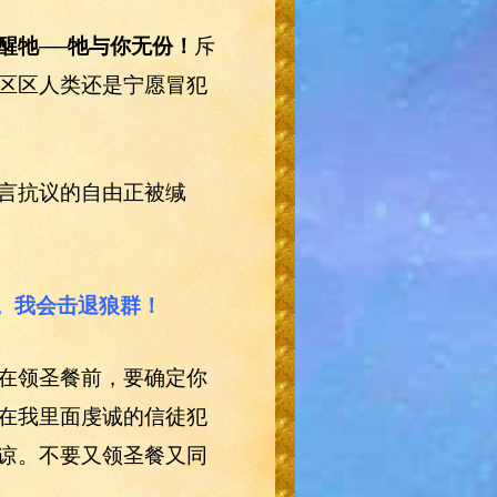
醒牠──牠与你无份！
斥
区区人类还是宁愿冒犯
言抗议的自由正被缄
人。我会击退狼群！
在领圣餐前，要确定你
在我里面虔诚的信徒犯
谅。不要又领圣餐又同