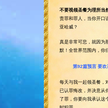
不要视领圣餐为理所当
责罪和罪人，当你开口
亚哈威？
真是非常可悲，就因为
默！全世界范围内，你
第92篇预言 要
每天与我一起领圣餐，
已认罪悔改，并决意从
了罪，你要向我承认这
时犯罪。