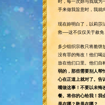
时，每一次妳与我成为
手来做我旨意时，我就
现在妳明白了，以莉莎
救──这不仅仅关于赦
多少组织宗教只将脆饼
没有罪的悔改！他们喝
放在他们口里。他们自称
弱的，那些需要别人帮
心在正道上就对了。告
嘴做这事！不要以未悔
餐。将你的心给我！我
畏在哪？敬畏在哪？