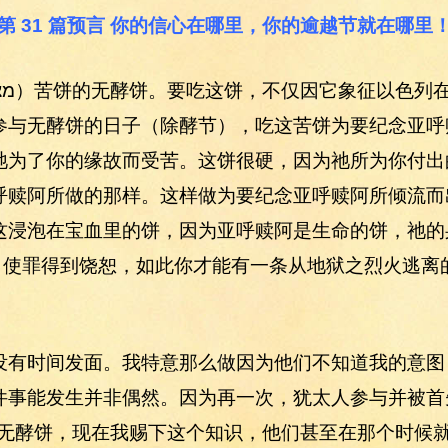
第 31 篇预言 你的信心在哪里，你的逾越节就在哪里
参与无酵饼的日子（除酵节），吃这苦饼为要纪念亚呼
祂为了你的缘故而受苦。这饼很硬，因为祂所为你付出
呼赎阿所做的那样。这样做为要纪念亚呼赎阿所倾流而
这浸泡在宝血里的饼，因为亚呼赎阿是生命的饼，祂的
交，使罪得到饶恕，如此你才能有一条从地狱之烈火逃离
没有时间发面。我特意那么做因为他们不知道我的意图
件事能发生并非偶然。因为再一次，犹太人参与并被首