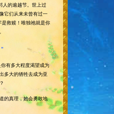
邦人的逾越节。世上过
像它们从来未曾有过一
字是救赎！唯独祂就是你
。
”
是你有多大程度渴望成为
出多大的牺牲去成为亚
？
道的真理，她会勇敢地