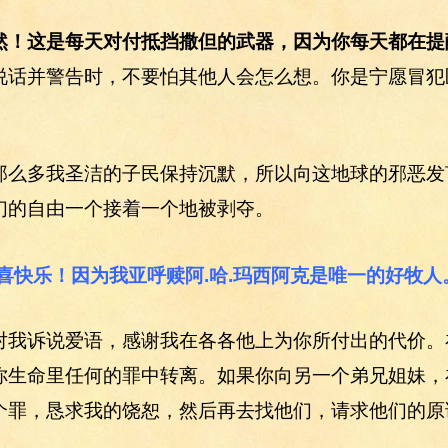
然！这是每天对付抵挡撒但的武器，因为你每天都在提
说话并警告时，不要怕其他人会怎么想。你是宁愿冒犯
那么多我圣洁的子民保持沉默，所以向这地球的邪恶发
们的自由一个接着一个地被剥夺。
欢喜快乐！因为我亚呼赎阿.哈.玛西阿克是唯一的好牧
对我诉说爱语，感谢我在各各他上为你所付出的代价。
你生命里任何的罪中转离。如果你向另一个弟兄姐妹，
个罪，恳求我的饶恕，然后再去找他们，请求他们的原