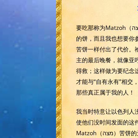
要吃那称为Matzoh（מצה）苦饼的无酵饼。要吃这饼，不仅因它象征以色列在面包能发酵前出逃所吃
的饼，而且我也想要你
苦饼一样付出了代价。
主的最后晚餐，就像亚
得救；这样做为要纪念
才能与“自有永有”相
那些真正属于我的人！
我当时特意让以色列人
使他们没时间发面的这
Matzoh（מצה）苦饼的无酵饼，现在我赐下这个知识，他们甚至在那个时候就被赐与了这饼，因为它