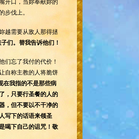
嘴开口，当妳奉献妳的
的步伐上。
妳越需要从敌人那得拯
孩子们。替我告诉他们！
他们忘了我付的代价！
让自称主教的人将脆饼
现在我指的不是那些病
了，只要行圣餐的人的
器，但不要以不干净的
人写下的话语来领圣
是喝下自己的诅咒！敬