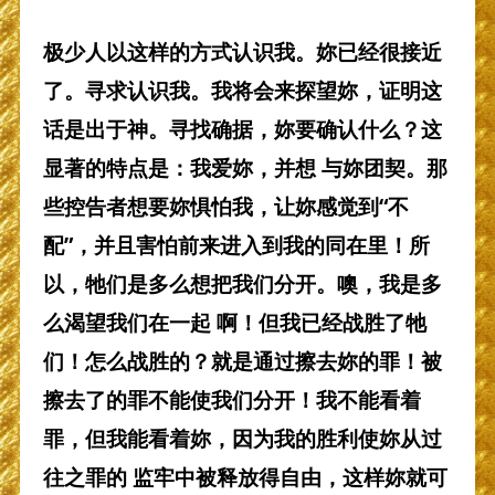
极少人以这样的方式认识我。妳已经很接近
了。寻求认识我。我将会来探望妳，证明这
话是出于神。寻找确据，妳要确认什么？这
显著的特点是：我爱妳，并想 与妳团契。那
些控告者想要妳惧怕我，让妳感觉到“不
配”，并且害怕前来进入到我的同在里！所
以，牠们是多么想把我们分开。噢，我是多
么渴望我们在一起 啊！但我已经战胜了牠
们！怎么战胜的？就是通过擦去妳的罪！被
擦去了的罪不能使我们分开！我不能看着
罪，但我能看着妳，因为我的胜利使妳从过
往之罪的 监牢中被释放得自由，这样妳就可