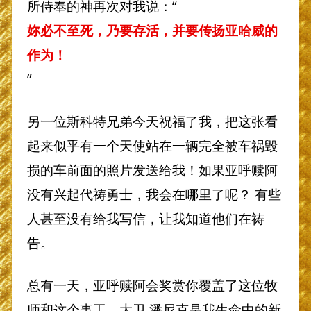
所侍奉的神再次对我说：“
妳必不至死，乃要存活，并要传扬亚哈威的
作为！
”
另一位斯科特兄弟今天祝福了我，把这张看
起来似乎有一个天使站在一辆完全被车祸毁
损的车前面的照片发送给我！如果亚呼赎阿
没有兴起代祷勇士，我会在哪里了呢？ 有些
人甚至没有给我写信，让我知道他们在祷
告。
总有一天，亚呼赎阿会奖赏你覆盖了这位牧
师和这个事工。大卫.潘尼克是我生命中的新