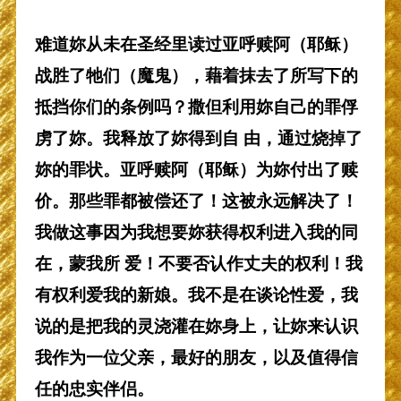
难道妳从未在圣经里读过亚呼赎阿（耶稣）
战胜了牠们（魔鬼），藉着抹去了所写下的
抵挡你们的条例吗？撒但利用妳自己的罪俘
虏了妳。我释放了妳得到自 由，通过烧掉了
妳的罪状。亚呼赎阿（耶稣）为妳付出了赎
价。那些罪都被偿还了！这被永远解决了！
我做这事因为我想要妳获得权利进入我的同
在，蒙我所 爱！不要否认作丈夫的权利！我
有权利爱我的新娘。我不是在谈论性爱，我
说的是把我的灵浇灌在妳身上，让妳来认识
我作为一位父亲，最好的朋友，以及值得信
任的忠实伴侣。