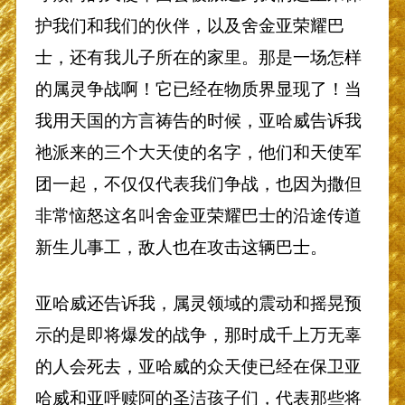
护我们和我们的伙伴，以及舍金亚荣耀巴
士，还有我儿子所在的家里。那是一场怎样
的属灵争战啊！它已经在物质界显现了！当
我用天国的方言祷告的时候，亚哈威告诉我
祂派来的三个大天使的名字，他们和天使军
团一起，不仅仅代表我们争战，也因为撒但
非常恼怒这名叫舍金亚荣耀巴士的沿途传道
新生儿事工，敌人也在攻击这辆巴士。
亚哈威还告诉我，属灵领域的震动和摇晃预
示的是即将爆发的战争，那时成千上万无辜
的人会死去，亚哈威的众天使已经在保卫亚
哈威和亚呼赎阿的圣洁孩子们，代表那些将