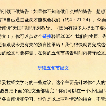
的引领下做祷告！如果你不知道做什么样的祷告，想想
神自己通过圣灵才能教会我们（约4：21-24）。然
者阅读“天国吗哪”系列教导。（因为有很多人提出了要
祷文！）你可以点这个
链接
聆听2005年我们的牧师、
还有跟现今更有关的预言性承诺！我们很快就要完成这
面的经文时要祷告，在你的五旬节祷告时间内持守经文
研读五旬节经文
节妥拉经文学习的一些建议。这个主要是针对你个人的
你没必要把下面的经文全部读完！你们可以在一个小组里
是各自阅读和学习。也许是以上两种情况的结合，不管怎