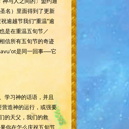
注：神与人之间的〕盟约通
文圣名）里面得到了更新
祝逾越节我们“重温”逾
们也是在重温五旬节／
们相信所有五旬节的奇迹
vu'ot是同一回事──它
、学习神的话语，并且
要营造神的运行，或强要
们的天父，我们的救
如果你在怎么庆祝五旬节