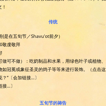
文！
传统
是在五旬节／Shavu'ot前夕）
和敬虔敬拜
好
可做可不做）：吃奶制品和水果，用绿色叶子或植物、
物如冠冕或象征圣灵的鸽子等等来进行装饰。（点击这
花？”〔会加链接…〕
链接…〕
五旬节的祷告