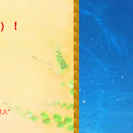
特）！
世人”