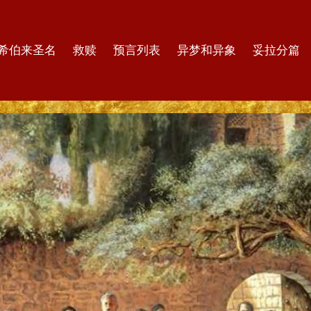
希伯来圣名
救赎
预言列表
异梦和异象
妥拉分篇