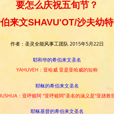
要怎么庆祝五旬节？
伯来文SHAVU'OT/沙夫幼
作者：圣灵全能风事工团队 2015年5月22日
耶和华的希伯来文圣名
YAHUVEH：亚哈威
亚是亚哈威的短称
耶稣的希伯来文圣名
HUSHUA：亚呼赎阿
“亚呼赎阿”圣名的涵义是“亚拯救
耶稣基督的希伯来文圣名