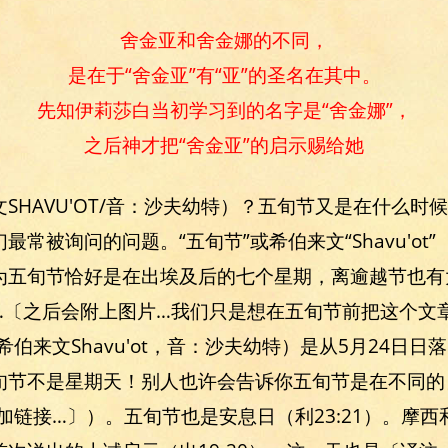
舍金亚和舍金娜的不同，
是在于“舍金亚”有“亚”的圣名在其中。
先知伊莉莎白当初学习到的名字是“舍金娜”，
之后神才把“舍金亚”的启示赐给她
SHAVU'OT/音：沙夫幼特）？五旬节又是在什么时
常被询问的问题。“五旬节”或希伯来文“Shavu'ot
为五旬节恰好是在出埃及后的七个星期，离逾越节也有
…〔之后会附上图片…我们只是想在五旬节前把这个文
希伯来文Shavu'ot，音：沙夫幼特）是从5月24日日
旬节不是星期天！别人也许会告诉你五旬节是在不同的
会加链接…〕）。五旬节也是安息日（利23:21）。摩