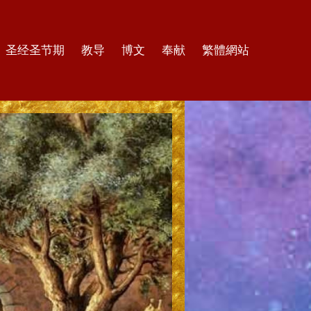
圣经圣节期
教导
博文
奉献
繁體網站