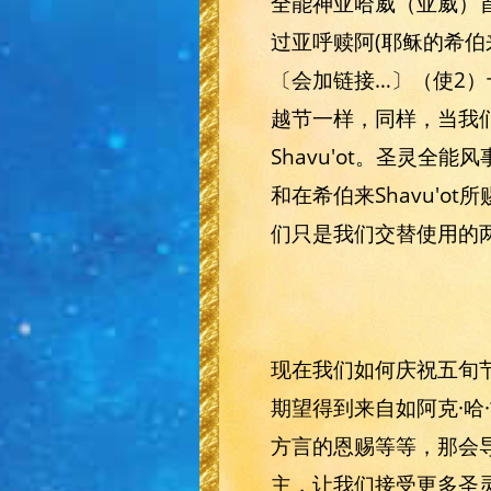
全能神亚哈威（亚威）首
过亚呼赎阿(耶稣的希伯
〔会加链接…〕（使2）
越节一样，同样，当我们
Shavu'ot。圣灵
和在希伯来Shavu'o
们只是我们交替使用的
现在我们如何庆祝五旬
期望得到来自如阿克·
方言的恩赐等等，那会
主，让我们接受更多圣灵