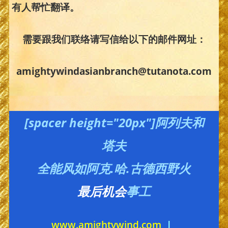
有人帮忙翻译。
需要跟我们联络请写信给以下的邮件网址：
amightywindasianbranch@tutanota.com
[spacer height="20px"]阿列夫和
塔夫
全能风如阿克.哈.古德西野火
最后机会
事工
www.amightywind.com
|