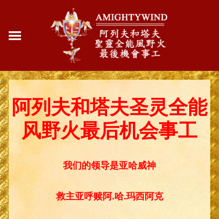
阿列夫和塔夫圣灵全能
风野火最后机会事工
我们的领导是亚哈威神
救主亚呼赎阿.哈.玛西阿克