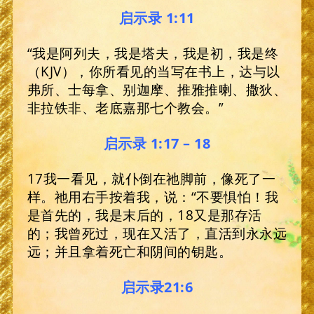
启示录 1:11
“我是阿列夫，我是塔夫，我是初，我是终
（KJV），你所看见的当写在书上，达与以
弗所、士每拿、别迦摩、推雅推喇、撒狄、
非拉铁非、老底嘉那七个教会。”
启示录 1:17 – 18
17我一看见，就仆倒在祂脚前，像死了一
样。祂用右手按着我，说：“不要惧怕！我
是首先的，我是末后的，18又是那存活
的；我曾死过，现在又活了，直活到永永远
远；并且拿着死亡和阴间的钥匙。
启示录21:6