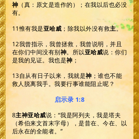
神
（真：原文是造作的）；在我以后也必没
有。
11惟有我是
亚哈威
；除我以外没有救
主
。
12我曾指示，我曾拯救，我曾说明，并且
在你们中间没有别
神
。所以
亚哈威
说：你们
是我的见证。我也是
神
；
13自从有日子以来，我就是
神
；谁也不能
救人脱离我手。我要行事谁能阻止呢？
启示录 1:8
8
主
神亚哈威
说：“我是阿列夫，我是塔夫
（希伯来文首末字母），是昔在、今在、以
后永在的全能者。”