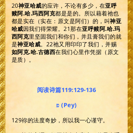
20
神
亚哈威
的应许，不论有多少，在
亚呼
赎阿
.
哈
.
玛西阿克
都是是的。所以藉着祂也
都是实在（实在：原文是阿们）的，叫
神
亚
哈威
因我们得荣耀。21那在
亚呼赎阿
.
哈
.
玛
西阿克
里坚固我们和你们，并且膏我们的就
是
神
亚哈威
。22祂又用印印了我们，并赐
如阿克
.
哈
.
古德西
在我们心里作凭据（原文
是质）。
阅读诗篇119:129-136
פ (Pey)
129祢的法度奇妙，所以我一心谨守。