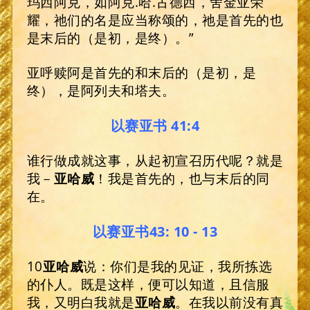
玛西阿克，如阿克.哈.古德西，舍金亚荣
耀，祂们的名是应当称颂的，祂是首先的也
是末后的（是初，是终）。”
亚呼赎阿是首先的和末后的（是初，是
终），是阿列夫和塔夫。
以赛亚书 41:4
谁行做成就这事，从起初宣召历代呢？就是
我－
亚哈威
！我是首先的，也与末后的同
在。
以赛亚书43: 10 - 13
10
亚哈威
说：你们是我的见证，我所拣选
的仆人。既是这样，便可以知道，且信服
我，又明白我就是
亚哈威
。在我以前没有真