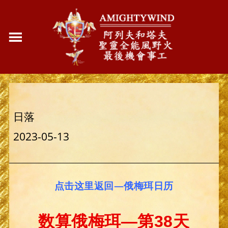
日落
2023-05-13
点击这里返回—俄梅珥日历
数算俄梅珥—第38天