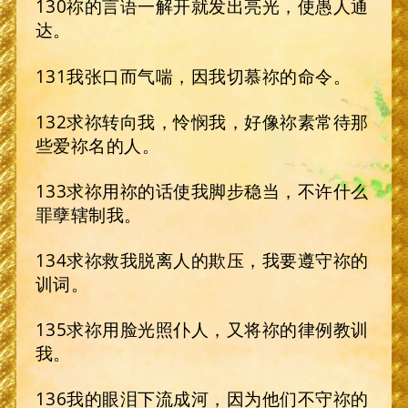
130祢的言语一解开就发出亮光，使愚人通
达。
131我张口而气喘，因我切慕祢的命令。
132求祢转向我，怜悯我，好像祢素常待那
些爱祢名的人。
133求祢用祢的话使我脚步稳当，不许什么
罪孽辖制我。
134求祢救我脱离人的欺压，我要遵守祢的
训词。
135求祢用脸光照仆人，又将祢的律例教训
我。
136我的眼泪下流成河，因为他们不守祢的