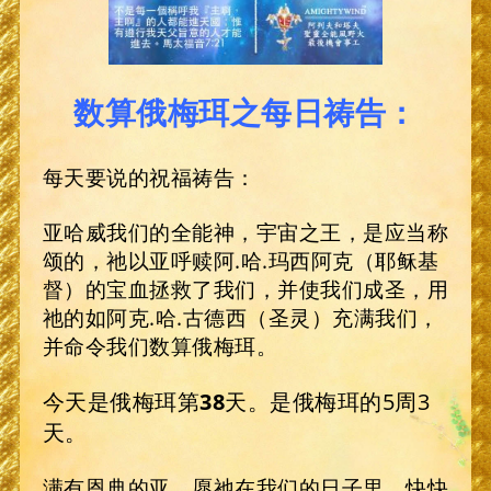
数算俄梅珥之每日祷告：
每天要说的祝福祷告：
亚哈威我们的全能神，宇宙之王，是应当称
颂的，祂以亚呼赎阿.哈.玛西阿克（耶稣基
督）的宝血拯救了我们，并使我们成圣，用
祂的如阿克.哈.古德西（圣灵）充满我们，
并命令我们数算俄梅珥。
今天是俄梅珥第
38
天。是俄梅珥的5周3
天。
满有恩典的亚，愿祂在我们的日子里，快快