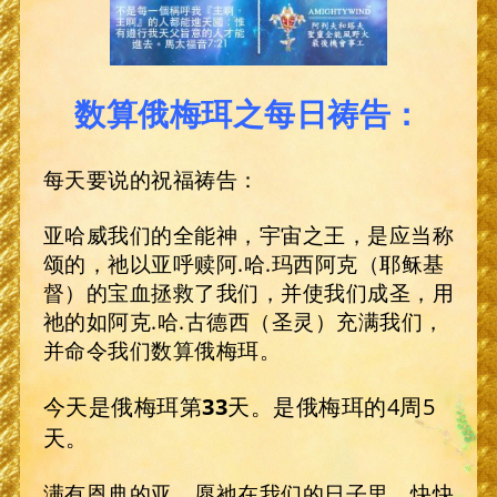
数算俄梅珥之每日祷告：
每天要说的祝福祷告：
亚哈威我们的全能神，宇宙之王，是应当称
颂的，祂以亚呼赎阿.哈.玛西阿克（耶稣基
督）的宝血拯救了我们，并使我们成圣，用
祂的如阿克.哈.古德西（圣灵）充满我们，
并命令我们数算俄梅珥。
今天是俄梅珥第
33
天。是俄梅珥的4周5
天。
满有恩典的亚，愿祂在我们的日子里，快快