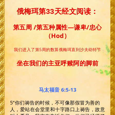
俄梅珥第33天经文阅读：
第五周 /第五种属性—谦卑/忠心
（Hod）
我们进入了第5周的数算俄梅珥直到沙夫幼特节
坐在我们
的主亚呼赎阿的脚前
马太福音 6:5-13
5“你们祷告的时候，不可像那假冒为善的
人，爱站在会堂里和十字路口上祷告，故意