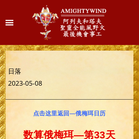
日落
2023-05-08
点击这里返回—俄梅珥日历
数算俄梅珥—第33天