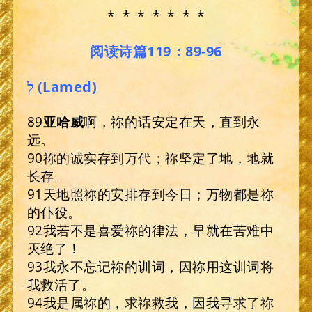
* * * * * * *
阅读诗篇119：89-96
ל (Lamed)
89
亚哈威
啊，祢的话安定在天，直到永
远。
90祢的诚实存到万代；祢坚定了地，地就
长存。
91天地照祢的安排存到今日；万物都是祢
的仆役。
92我若不是喜爱祢的律法，早就在苦难中
灭绝了！
93我永不忘记祢的训词，因祢用这训词将
我救活了。
94我是属祢的，求祢救我，因我寻求了祢