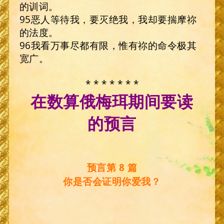
的训词。
95恶人等待我，要灭绝我，我却要揣摩祢
的法度。
96我看万事尽都有限，惟有祢的命令极其
宽广。
* * * * * * *
在数算俄梅珥期间要读
的预言
预言第 8 篇
你是否会证明你爱我？