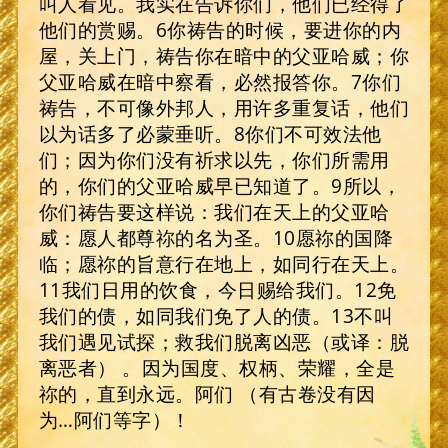
叫人看见。我实在告诉你们，他们已经得了
他们的赏赐。6你祷告的时候，要进你的内
屋，关上门，祷告你在暗中的父亚哈威；你
父亚哈威在暗中察看，必然报答你。7你们
祷告，不可像外邦人，用许多重复话，他们
以为话多了必蒙垂听。8你们不可效法他
们；因为你们没有祈求以先，你们所需用
的，你们的父亚哈威早已知道了。9所以，
你们祷告要这样说：我们在天上的父亚哈
威：愿人都尊祢的名为圣。10愿祢的国降
临；愿祢的旨意行在地上，如同行在天上。
11我们日用的饮食，今日赐给我们。12免
我们的债，如同我们免了人的债。13不叫
我们遇见试探；救我们脱离凶恶（或译：脱
离恶者） 。因为国度、权柄、荣耀，全是
祢的，直到永远。阿们 （有古卷没有因
为…阿们等字）！