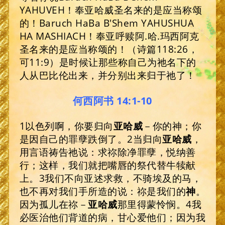
YAHUVEH！奉亚哈威圣名来的是应当称颂
的！Baruch HaBa B'Shem YAHUSHUA
HA MASHIACH！奉亚呼赎阿.哈.玛西阿克
圣名来的是应当称颂的！（诗篇118:26，
可11:9）是时候让那些称自己为祂名下的
人从巴比伦出来，并分别出来归于祂了！
何西阿书 14:1-10
1以色列啊，你要归向
亚哈威
－你的神；你
是因自己的罪孽跌倒了。2当归向
亚哈威
，
用言语祷告祂说：求祢除净罪孽，悦纳善
行；这样，我们就把嘴唇的祭代替牛犊献
上。3我们不向亚述求救，不骑埃及的马，
也不再对我们手所造的说：祢是我们的
神
。
因为孤儿在祢－
亚哈威
那里得蒙怜悯。4我
必医治他们背道的病，甘心爱他们；因为我