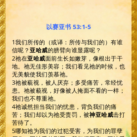
以赛亚书 53:1-5
1我们所传的（或译：所传与我们的）有谁
信呢？
亚哈威
的膀臂向谁显露呢？
2祂在
亚哈威
面前生长如嫩芽，像根出于干
地。祂无佳形美容；我们看见祂的时候，也
无美貌使我们羡慕祂。
3祂被藐视，被人厌弃；多受痛苦，常经忧
患。祂被藐视，好像被人掩面不看的一样；
我们也不尊重祂。
4祂诚然担当我们的忧患，背负我们的痛
苦；我们却以为祂受责罚，被
神亚哈威
击打
苦待了。
5哪知祂为我们的过犯受害，为我们的罪孽