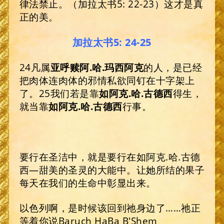
律法禁止。（加拉太书5: 22-23）这才是真
正的美。
加拉太书5: 24-25
24凡属
亚呼赎阿
.
哈
.
玛西阿克
的人，是已经
把肉体连肉体的邪情私欲同钉在十字架上
了。25我们若是靠
如阿克
.
哈
.
古德西
得生，
就当靠
如阿克
.
哈
.
古德西
行事。
要行在圣洁中，就是要行在如阿克.哈.古德
西—甜美的圣灵的大能中。让她所结的果子
每天在我们的生命中彰显出来。
以色列啊，是时候该回到祂身边了……祂正
等着你说Baruch HaBa B'Shem