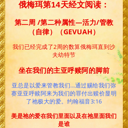
俄梅珥第14天经文阅读：
第二周 /第二种属性—活力/管教
（自律）（
GEVUAH）
我们已经完成了2周的数算俄梅珥直到沙
夫幼特节
坐在我们的主亚呼赎阿的脚前
亚总是以爱来管教我们...通过赐给我们弥
赛亚亚呼赎阿来为我们的罪付出赎价显明
了祂极大的爱。约翰福音3:16
美是祂的爱在我们里面以及在祂里面我们
是谁