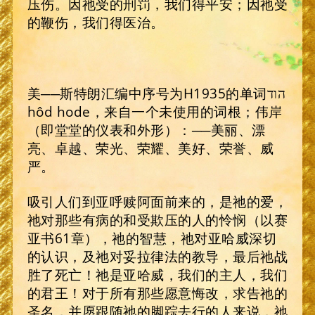
压伤。因祂受的刑罚，我们得平安；因祂受
的鞭伤，我们得医治。
美──斯特朗汇编中序号为H1935的单词הוד
hôd hode，来自一个未使用的词根；伟岸
（即堂堂的仪表和外形）：──美丽、漂
亮、卓越、荣光、荣耀、美好、荣誉、威
严。
吸引人们到亚呼赎阿面前来的，是祂的爱，
祂对那些有病的和受欺压的人的怜悯（以赛
亚书61章），祂的智慧，祂对亚哈威深切
的认识，及祂对妥拉律法的教导，最后祂战
胜了死亡！祂是亚哈威，我们的主人，我们
的君王！对于所有那些愿意悔改，求告祂的
圣名，并愿跟随祂的脚踪去行的人来说，祂