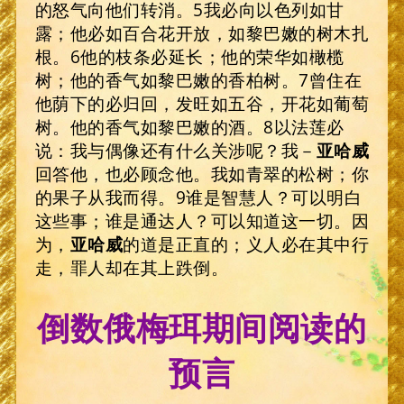
的怒气向他们转消。5我必向以色列如甘
露；他必如百合花开放，如黎巴嫩的树木扎
根。6他的枝条必延长；他的荣华如橄榄
树；他的香气如黎巴嫩的香柏树。7曾住在
他荫下的必归回，发旺如五谷，开花如葡萄
树。他的香气如黎巴嫩的酒。8以法莲必
说：我与偶像还有什么关涉呢？我－
亚哈威
回答他，也必顾念他。我如青翠的松树；你
的果子从我而得。9谁是智慧人？可以明白
这些事；谁是通达人？可以知道这一切。因
为，
亚哈威
的道是正直的；义人必在其中行
走，罪人却在其上跌倒。
倒数俄梅珥期间阅读的
预言