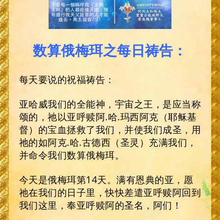
数算俄梅珥之每日祷告：
每天要说的祝福祷告：
亚哈威我们的全能神，宇宙之王，是应当称
颂的，祂以亚呼赎阿.哈.玛西阿克（耶稣基
督）的宝血拯救了我们，并使我们成圣，用
祂的如阿克.哈.古德西（圣灵）充满我们，
并命令我们数算俄梅珥。
今天是俄梅珥第14天。满有恩典的亚，愿
祂在我们的日子里，快快差遣亚呼赎阿回到
我们这里，奉亚呼赎阿的圣名，阿们！