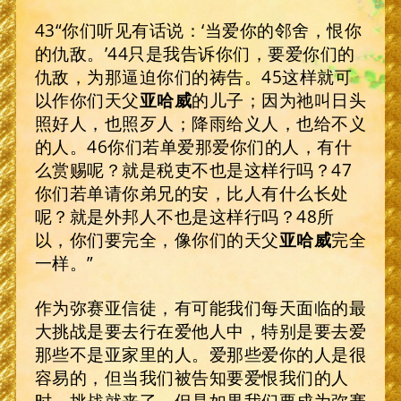
43“你们听见有话说：‘当爱你的邻舍，恨你
的仇敌。’44只是我告诉你们，要爱你们的
仇敌，为那逼迫你们的祷告。45这样就可
以作你们天父
亚哈威
的儿子；因为祂叫日头
照好人，也照歹人；降雨给义人，也给不义
的人。46你们若单爱那爱你们的人，有什
么赏赐呢？就是税吏不也是这样行吗？47
你们若单请你弟兄的安，比人有什么长处
呢？就是外邦人不也是这样行吗？48所
以，你们要完全，像你们的天父
亚哈威
完全
一样。”
作为弥赛亚信徒，有可能我们每天面临的最
大挑战是要去行在爱他人中，特别是要去爱
那些不是亚家里的人。爱那些爱你的人是很
容易的，但当我们被告知要爱恨我们的人
时，挑战就来了。但是如果我们要成为弥赛