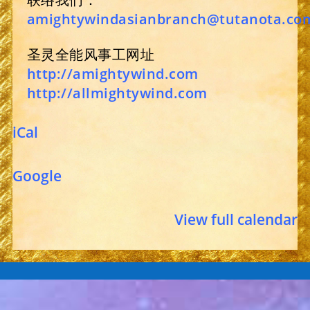
amightywindasianbranch@tutanota.co
圣灵全能风事工网址
http://amightywind.com
http://allmightywind.com
iCal
Google
View full calendar