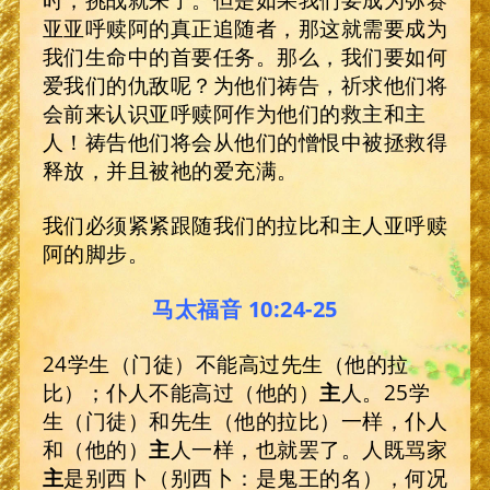
亚亚呼赎阿的真正追随者，那这就需要成为
我们生命中的首要任务。那么，我们要如何
爱我们的仇敌呢？为他们祷告，祈求他们将
会前来认识亚呼赎阿作为他们的救主和主
人！祷告他们将会从他们的憎恨中被拯救得
释放，并且被祂的爱充满。
我们必须紧紧跟随我们的拉比和主人亚呼赎
阿的脚步。
马太福音 10:24-25
24学生（门徒）不能高过先生（他的拉
比）；仆人不能高过（他的）
主
人。25学
生（门徒）和先生（他的拉比）一样，仆人
和（他的）
主
人一样，也就罢了。人既骂家
主
是别西卜（别西卜：是鬼王的名），何况