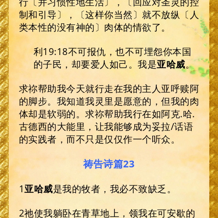
行〔并习惯性地生活〕，〔回应对圣灵的控
制和引导〕，〔这样你当然〕就不放纵〔人
类本性的没有神的〕肉体的情欲了。
利19:18不可报仇，也不可埋怨你本国
的子民，却要爱人如己。我是
亚哈威
。
求祢帮助我今天就行走在我的主人亚呼赎阿
的脚步。我知道我灵里是愿意的，但我的肉
体却是软弱的。求祢帮助我行在如阿克.哈.
古德西的大能里，让我能够成为妥拉/话语
的实践者，而不只是仅仅作一个听众。
祷告诗篇23
1
亚哈威
是我的牧者，我必不致缺乏。
2祂使我躺卧在青草地上，领我在可安歇的