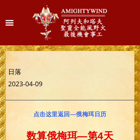
日落
2023-04-09
点击这里返回—俄梅珥日历
数算俄梅珥—第4天