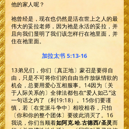
他的家人呢？
祂曾经是，现在也仍然是活在世上之人的最
伟大的妥拉老师，因为祂是永活的妥拉，并
且向我们显明了我们该怎样行在祂里面，并
住在祂里面。
加拉太书 5:13-16
13弟兄们，你们〔真正地〕蒙召是要得自
由，只是不可将你们的自由当作放纵情欲的
机会，总要用爱心互相服事。14因为〔关
于人际关系的〕全律法都包在“爱人如己”这
一句话之内了（利19:18）。15你们要谨
慎，若〔在党派斗争中〕相咬相吞，只怕
〔你和你的整个团体〕要彼此消灭了。16
我说，你们当顺着
如阿克
.
哈
.
古德西
/
圣灵
而