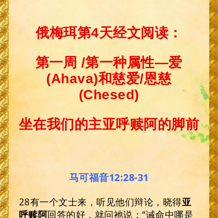
俄梅珥第4天经文阅读：
第一周
/
第一种属性—爱
(Ahava)
和慈爱/恩慈
(Chesed)
坐在我们的主亚呼赎阿的脚前
马可福音12:28-31
28有一个文士来，听见他们辩论，晓得
亚
呼赎阿
回答的好，就问祂说：“诫命中哪是