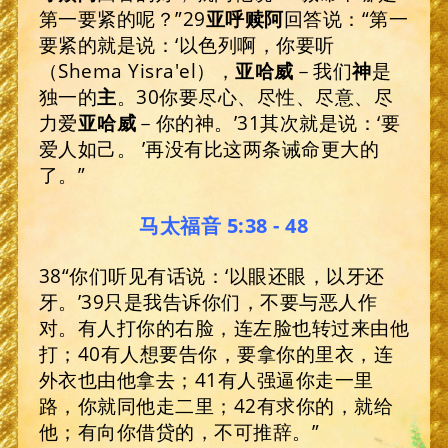
第一要紧的呢？”29
亚呼赎阿
回答说：“第一
要紧的就是说：‘以色列啊，你要听
（Shema Yisra'el），
亚哈威
－我们
神
是
独一的
主
。30你要尽心、尽性、尽意、尽
力爱
亚哈威
－你的神。’31其次就是说：‘要
爱人如己。 ’再没有比这两条诫命更大的
了。”
马太福音 5:38 - 48
38“你们听见有话说：‘以眼还眼，以牙还
牙。’39只是我告诉你们，不要与恶人作
对。有人打你的右脸，连左脸也转过来由他
打；40有人想要告你，要拿你的里衣，连
外衣也由他拿去；41有人强逼你走一里
路，你就同他走二里；42有求你的，就给
他；有向你借贷的，不可推辞。”