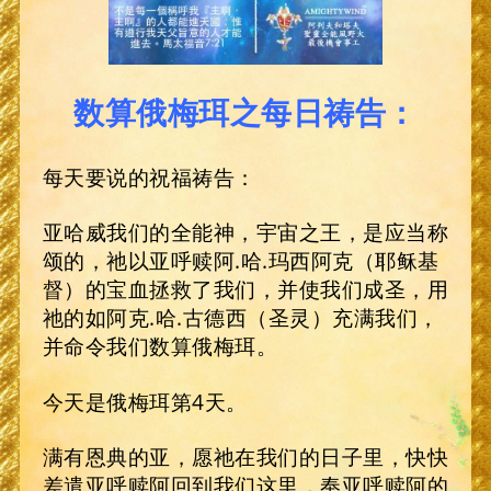
数算俄梅珥之每日祷告：
每天要说的祝福祷告：
亚哈威我们的全能神，宇宙之王，是应当称
颂的，祂以亚呼赎阿.哈.玛西阿克（耶稣基
督）的宝血拯救了我们，并使我们成圣，用
祂的如阿克.哈.古德西（圣灵）充满我们，
并命令我们数算俄梅珥。
今天是俄梅珥第4天。
满有恩典的亚，愿祂在我们的日子里，快快
差遣亚呼赎阿回到我们这里，奉亚呼赎阿的