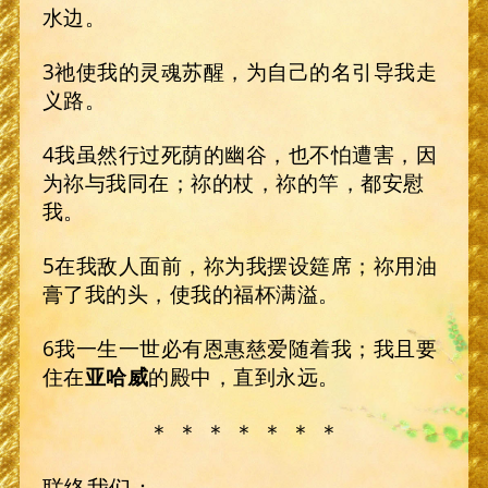
水边。
3祂使我的灵魂苏醒，为自己的名引导我走
义路。
4我虽然行过死荫的幽谷，也不怕遭害，因
为祢与我同在；祢的杖，祢的竿，都安慰
我。
5在我敌人面前，祢为我摆设筵席；祢用油
膏了我的头，使我的福杯满溢。
6我一生一世必有恩惠慈爱随着我；我且要
住在
亚哈威
的殿中，直到永远。
＊ ＊ ＊ ＊ ＊ ＊ ＊
联络我们：