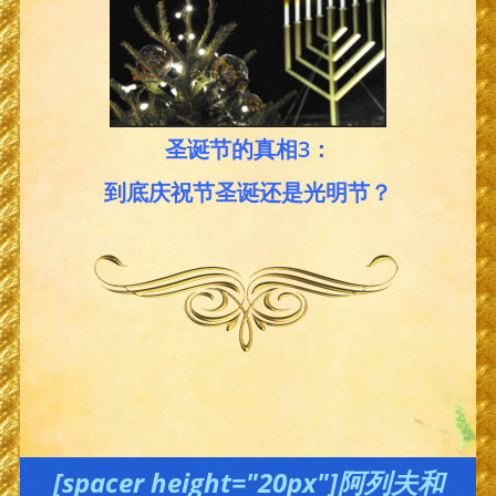
圣诞节的真相3：
到底庆祝节圣诞还是光明节？
[spacer height="20px"]阿列夫和