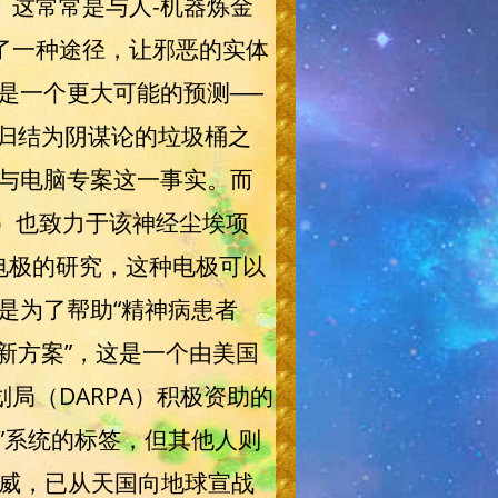
。这常常是与人-机器炼金
了一种途径，让邪恶的实体
是一个更大可能的预测──
切归结为阴谋论的垃圾桶之
与电脑专案这一事实。而
na）也致力于该神经尘埃项
式电极的研究，这种电极可以
是为了帮助“精神病患者
新方案”，这是一个由美国
局（DARPA）积极资助的
”系统的标签，但其他人则
亚哈威，已从天国向地球宣战