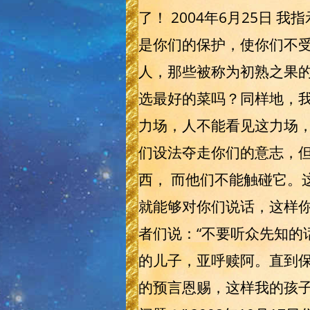
了！ 2004年6月25日
是你们的保护，使你们不
人，那些被称为初熟之果
选最好的菜吗？同样地，
力场，人不能看见这力场，
们设法夺走你们的意志，但
西， 而他们不能触碰它。
就能够对你们说话，这样
者们说：“不要听众先知的
的儿子，亚呼赎阿。直到保
的预言恩赐，这样我的孩子们