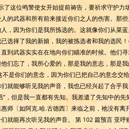
 我指示了这位鸣警使女开始提前祷告，要祈求守护
受人的武器和所有前来接近你们之人的伤害。那些
的人，因为你们是我所拣选的。这就像你们从菜蓝
我已选择了我的新娘，我的被拣选者和我的选民！
直到武器实实在在地向你们瞄准的时候。他们寻
他们忘了，我所心爱的，那是我的意志，那是我的
这不是你们的意念，因为你们已把自己的意念交
你们就能够听见我的声音，我也已经兴起了合乎我
话”，但是我一直都有先知。我差遣了先知中的先
惠师〔如阿克.哈.古德西〕来临之前，祂没有离
就能再次听见我的声音。 第 102 篇预言 亚