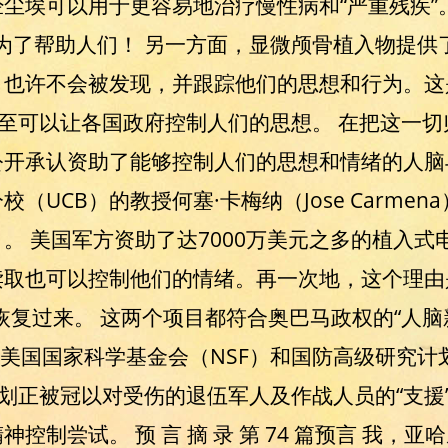
尘埃可以用于更容易地治疗慢性病和“严重残疾”
为了帮助人们！ 另一方面，显微颅骨植入物提供
，也许不会被发现，并跟踪他们的思想和行为。这
甚至可以让各国政府控制人们的思想。 在把这一
公开承认资助了能够控制人们的思想和情绪的人脑
（UCB）的教授何塞·卡梅纳（Jose Carme
。 美国军方资助了达7000万美元之多的植入
读取也可以控制他们的情绪。再一次地，这个理由
恢复过来。 这两个项目都符合奥巴马政权的“人脑
、美国国家科学基金会（NSF）和国防高级研究计划
计划正被冠以对受伤的退伍军人及作战人员的“支援
控制尝试。 预 言 摘 录 第 74 篇预言 我，