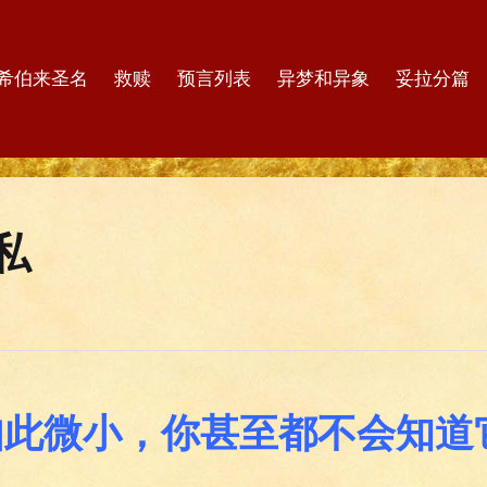
希伯来圣名
救赎
预言列表
异梦和异象
妥拉分篇
私
如此微小，你甚至都不会知道