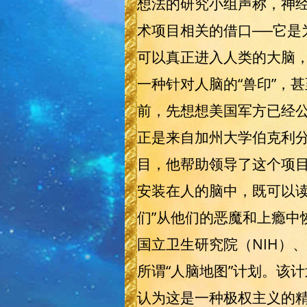
想法的研究小组声称，神经
术项目相关的借口──它是
可以真正进入人类的大脑
一种针对人脑的“兽印”，
前，先想想美国军方已经
正是来自加州大学伯克利分校
目，他帮助领导了这个项目
安装在人的脑中，既可以
们”从他们的恶魔和上瘾中
国立卫生研究院（NIH）
所谓“人脑地图”计划。该
认为这是一种极权主义的精神