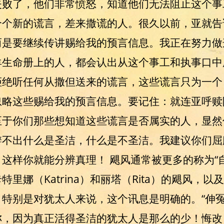
失败了，他们非常愤怒，知道他们无法阻止这个事
个个新的谎言，差来撒谎的人。很久以前，亚就告
是要继续传讲赐给我的预言信息。我正在努力做
羊生命册上的人，都会认出从这个事工和执事口中
拒绝听任何从撒但送来的谎言，这些谎言只为一个
忽略这些赐给我的预言信息。要记住：就连亚呼赎
至于你们那些想知道这些谎言是否属实的人，显然
辨不出什么是圣洁，什么是不圣洁。我建议你们屈
这样你就能分辨真理！ 飓风通常被更多的称为“
里娜（Katrina）和丽塔（Rita）的飓风，
特别是对犹太人来说，这个讯息是明确的。“伸冤
妳，因为真正活得圣洁的犹太人是那么的少！悔改