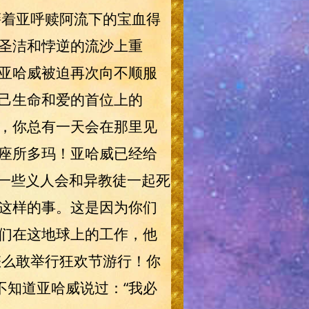
藉着亚呼赎阿流下的宝血得
圣洁和悖逆的流沙上重
亚哈威被迫再次向不顺服
己生命和爱的首位上的
，你总有一天会在那里见
座所多玛！亚哈威已经给
有一些义人会和异教徒一起死
这样的事。这是因为你们
们在这地球上的工作，他
怎么敢举行狂欢节游行！你
不知道亚哈威说过：“我必