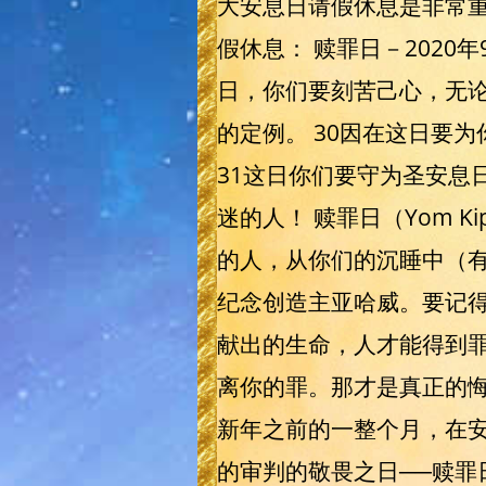
大安息日请假休息是非常重要的
假休息： 赎罪日－2020年9
日，你们要刻苦己心，无
的定例。 30因在这日要
31这日你们要守为圣安息
迷的人！ 赎罪日（Yom Ki
的人，从你们的沉睡中（
纪念创造主亚哈威。要记
献出的生命，人才能得到罪
离你的罪。那才是真正的悔
新年之前的一整个月，在
的审判的敬畏之日──赎罪