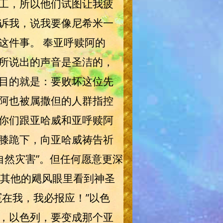
工，所以他们试图让我疲
诉我，说我要像尼希米一
这件事。 奉亚呼赎阿的
所说出的声音是圣洁的，
目的就是：要败坏这位先
阿也被属撒但的人群指控
你们跟亚哈威和亚呼赎阿
膝跪下，向亚哈威祷告祈
自然灾害”。但任何愿意更深
以及其他的飓风眼里看到神圣
在我，我必报应！”以色
，以色列，要变成那个亚