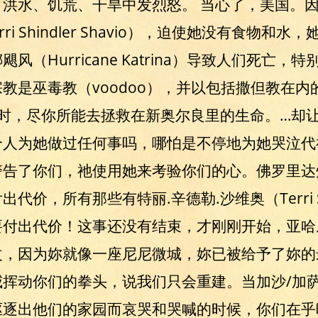
洪水、饥荒、干旱中发烈怒。 当心了，美国。
ri Shindler Shavio），迫使她没有食物和
（Hurricane Katrina）导致人们死亡
教是巫毒教（voodoo），并以包括撒但教在
喝时，尽你所能去拯救在新奥尔良里的生命。…却
个人为她做过任何事吗，哪怕是不停地为她哭泣代
警告了你们，祂使用她来考验你们的心。佛罗里达
，所有那些有特丽.辛德勒.沙维奥（Terri Shin
付出代价！这事还没有结束，才刚刚开始，亚哈
改，因为妳就像一座尼尼微城，妳已被给予了妳的
威挥动你们的拳头，说我们只会重建。当加沙/加
驱逐出他们的家园而哀哭和哭喊的时候，你们在乎