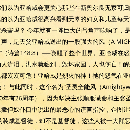
你们以为亚哈威会更关心那些在新奥尔良无家可归
真的以为亚哈威很高兴看到无辜的妇女和儿童每天
杀害吗？ 今年就有一阵巨大的号角声吹响了，
，是天父亚哈威送出的一股强大的风（A MIGHT
”（诗篇148:8）──唤醒了整个世界。亚哈威
的人流泪，洪水就临到，毁坏家园，人也伤亡！醒
魂都岌岌可危！亚哈威是烈火的神！祂的怒气在亚
 与此同时，这个名为“圣灵全能风（Amightyw
20年有26周年），因为坚决主张顺服诫命和主张
从撒但奴仆口中说出的最恶心的谎言指控，企图让
伪装成基督徒，却不是基督徒，这些人被一大群