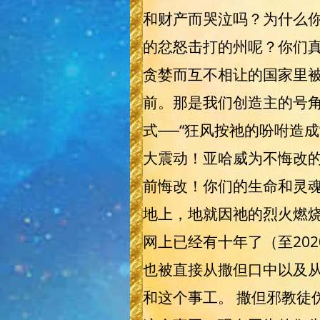
和财产而哭泣吗？为什么
的忿怒击打的州呢？你们
贪婪而互不相让的国家里被
前。那是我们创造主的号角声
式──“狂风按祂的吩咐造成
大震动！亚哈威为不悔改
前悔改！你们的生命和灵
地上，地就因祂的烈火燃烧！
网上已经有十年了（至20
也被直接从撒但口中以及
和这个事工。 撒但邪教徒