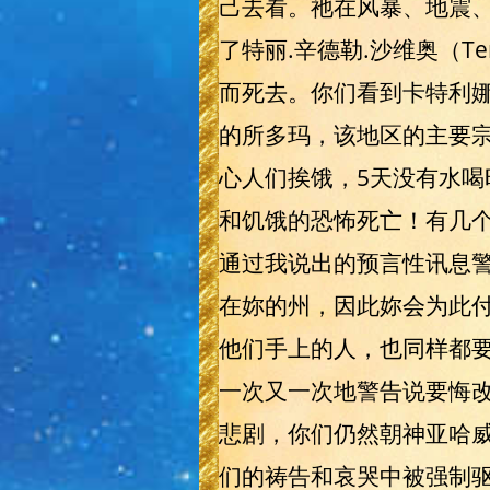
己去看。祂在风暴、地震、
了特丽.辛德勒.沙维奥（Ter
而死去。你们看到卡特利娜飓风
的所多玛，该地区的主要宗
心人们挨饿，5天没有水
和饥饿的恐怖死亡！有几
通过我说出的预言性讯息
在妳的州，因此妳会为此付出代价
他们手上的人，也同样都要
一次又一次地警告说要悔
悲剧，你们仍然朝神亚哈
们的祷告和哀哭中被强制