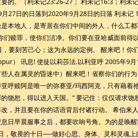
。（利未记23:26-27； 利未记16:3；利未记16
月27日的日落到2020年9月28日的日落 利未记 16
论是本地人，是寄居在你们中间的外人，什么工都
为你们赎罪，使你们洁净。你们要在亚哈威面前得
日，要刻苦己心；这为永远的定例。 醒来吧！你
ppur） 讯息! 使徒以莉莎法.以利亚呼 2005年9
有些人在属灵的昏迷中）醒来吧！省察你们的行为
得亚呼赎阿是唯一的弥赛亚/玛西阿克，只有藉着
的饶恕，得以进入天国。” 要记住：仅仅请求饶
改，并且要在你的话语背后付诸行动。 希伯来
安息日早晨服事之后，都要吹响号角。为的是唤醒
日，敬畏的十日──做好心思、身体、灵和灵魂上