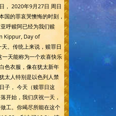
， 2020年9月27日 周日
为本国的罪哀哭懊悔的时刻，
因亚呼赎阿已经为我们赎
ur, Day of
的一天。传统上来说，赎罪日
，这一天能称为一个欢喜快乐
白色衣服，像在犹太新年
犹太人特别是以色列人禁
日子， 今天（赎罪日这
的日落开始，我们庆祝一天，
不可做工。你竭尽所能在这个