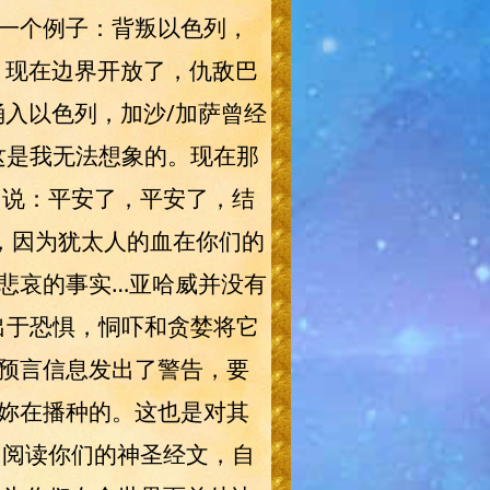
一个例子：背叛以色列，
。现在边界开放了，仇敌巴
入以色列，加沙/加萨曾经
这是我无法想象的。现在那
们说：平安了，平安了，结
，因为犹太人的血在你们的
悲哀的事实…亚哈威并没有
出于恐惧，恫吓和贪婪将它
预言信息发出了警告，要
妳在播种的。这也是对其
！阅读你们的神圣经文，自