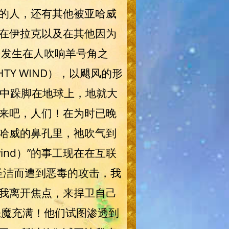
的人，还有其他被亚哈威
在伊拉克以及在其他因为
是发生在人吹响羊号角之
Y WIND），以飓风的形
在怒中跺脚在地球上，地就大
来吧，人们！在为时已晚
哈威的鼻孔里，祂吹气到
ind）”的事工现在在互联
圣洁而遭到恶毒的攻击，我
我离开焦点，来捍卫自己
恶魔充满！他们试图渗透到