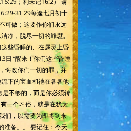
:29；利未记16:2） 请
:29-31 29每逢七月初十
不可做；这要作你们永远
以洁净，脱尽一切的罪愆。
们这些昏睡的、在属灵上昏
月13日 “醒来！你们这些昏睡
，悔改你们一切的罪，并
祂流下的宝血和祂在各各他
恕是不够的，而是你必须转
人有一个习俗，就是在犹太
我们，以需要为即将到来
的准备。。 要记住：今天