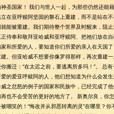
神圣国家！ 我们与世人一起，为那些仍然还能
站立在亚呼赎阿坚固的磐石上重建，而不是站在不
园就能被重建。我们期待整个世界及时醒来，阻止
真正侍奉和敬拜亚哈威和亚呼赎阿、把祂们放在自
的家和所爱的人，要知道你们所爱的亲人在天国了
重建。但亚哈威不想要你像罗得那样，再次重建一
你搬迁：“在太迟之前，要逃离所多玛！”。 总
所爱的爱亚呼赎阿的人，他们想知道为什么会发生
哈威之忿怒的例子的国家和民族中，已经完成了他
再也不会受苦的更好的地方了。 新奥尔良，你
被嘲笑的！“悔改并从邪恶转离的灵”在哪里？你