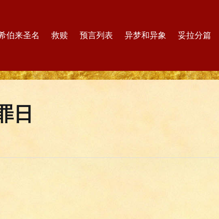
希伯来圣名
救赎
预言列表
异梦和异象
妥拉分篇
罪日